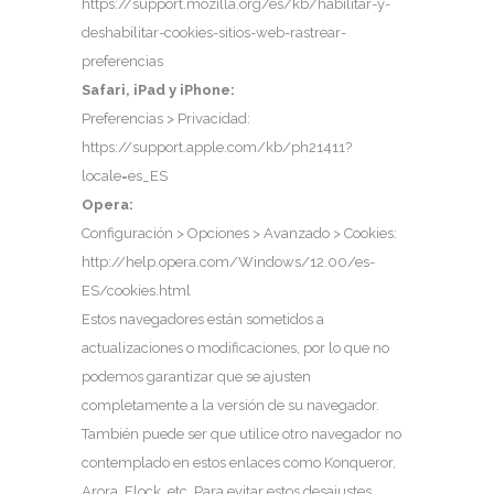
https://support.mozilla.org/es/kb/habilitar-y-
deshabilitar-cookies-sitios-web-rastrear-
preferencias
Safari, iPad y iPhone:
Preferencias > Privacidad:
https://support.apple.com/kb/ph21411?
locale=es_ES
Opera:
Configuración > Opciones > Avanzado > Cookies:
http://help.opera.com/Windows/12.00/es-
ES/cookies.html
Estos navegadores están sometidos a
actualizaciones o modificaciones, por lo que no
podemos garantizar que se ajusten
completamente a la versión de su navegador.
También puede ser que utilice otro navegador no
contemplado en estos enlaces como Konqueror,
Arora, Flock, etc. Para evitar estos desajustes,