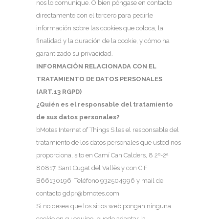
nos lo comunique. O bien póngase en contacto
directamente con el tercero para pedirle
información sobre las cookies que coloca, la
finalidad y la duración de la cookie, y cómo ha
garantizado su privacidad.
INFORMACIÓN RELACIONADA CON EL
TRATAMIENTO DE DATOS PERSONALES
(ART.13 RGPD)
¿Quién es el responsable del tratamiento
de sus datos personales?
bMotes Internet of Things S.les el responsable del
tratamiento de los datos personales que usted nos
proporciona, sito en Camí Can Calders, 8 2º-2ª
80817, Sant Cugat del Vallès y con CIF
B66130196 Teléfono 932504996 y mail de
contacto gdpr@bmotes.com.
Si no desea que los sitios web pongan ninguna
cookie en su equipo, puede adaptar la