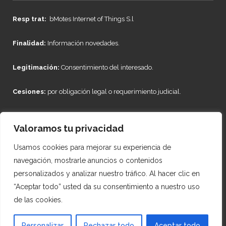
Resp trat:
bMotes Internet of Things S.l
Finalidad:
Información novedades.
Legitimación:
Consentimiento del interesado.
Cesiones:
por obligación legal o requerimiento judicial.
Derechos:
Acceso, rectificación, supresión, oposición, limitación,
Valoramos tu privacidad
portabilidad, revocación del consentimiento.
Usamos cookies para mejorar su experiencia de
Info adicional:
https://www.bmotes.com/aviso-legal/
navegación, mostrarle anuncios o contenidos
personalizados y analizar nuestro tráfico. Al hacer clic en
TWITTER
“Aceptar todo” usted da su consentimiento a nuestro uso
de las cookies.
Couldn't connect with Twitter
Personalizar
Rechazar todo
Aceptar todo