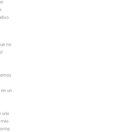
un
e
etivo
que no
or
olemos
 en un
e una
 más
forma