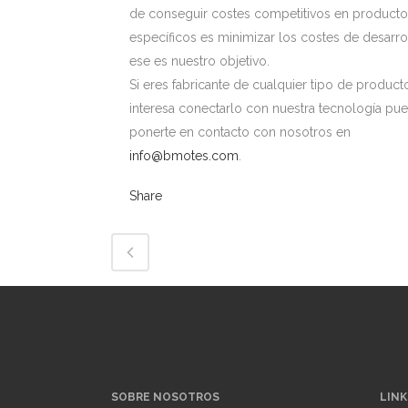
de conseguir costes competitivos en product
específicos es minimizar los costes de desarro
ese es nuestro objetivo.
Si eres fabricante de cualquier tipo de product
interesa conectarlo con nuestra tecnología pu
ponerte en contacto con nosotros en
info@bmotes.com
.
Share
SOBRE NOSOTROS
LINK