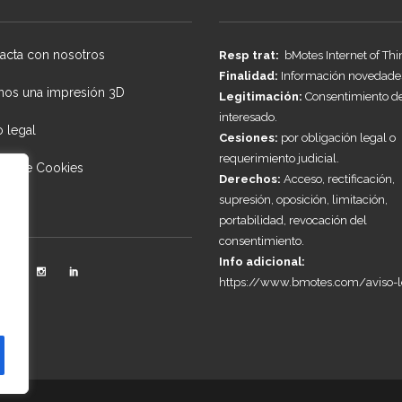
acta con nosotros
Resp trat:
bMotes Internet of Thi
Finalidad:
Información novedade
nos una impresión 3D
Legitimación:
Consentimiento d
interesado.
o legal
Cesiones:
por obligación legal o
requerimiento judicial.
tica de Cookies
Derechos:
Acceso, rectificación,
supresión, oposición, limitación,
ncias
portabilidad, revocación del
consentimiento.
Info adicional:
https://www.bmotes.com/aviso-l