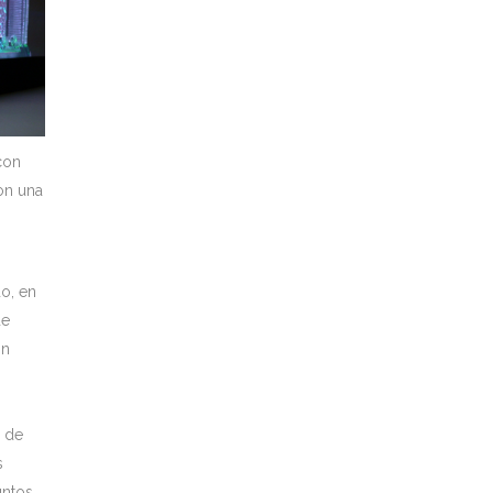
con
on una
o, en
de
ón
, de
s
untos,