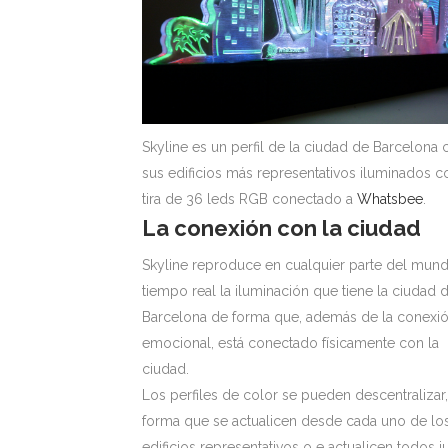
Skyline es un perfil de la ciudad de Barcelona 
sus edificios más representativos iluminados c
tira de 36 leds RGB conectado a
Whatsbee
.
La conexión con la ciudad
Skyline reproduce en cualquier parte del mund
tiempo real la iluminación que tiene la ciudad 
Barcelona de forma que, además de la conexi
emocional, está conectado físicamente con la
ciudad.
Los perfiles de color se pueden descentralizar
forma que se actualicen desde cada uno de lo
edificios representativos o e actualicen todos j